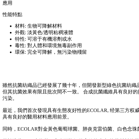
應用
性能特點
材料: 生物可降解材料
外觀: 淡黃色/透明粘稠液體
特性: 可溶于有機溶劑或水
毒性: 對人體和環境無毒副作用
環保: 完全可降解，無污染物殘留
雖然抗菌紡織品已經發展了幾十年，但開發新型綠色抗菌紡織品
但其抗菌效果有限且批次間不一致。 合成抗菌纖維具有良好的
污染。
最近，我們首次發現具有生態友好性的ECOLAR, 经第三方权威机构检
具有良好的醫用材料應用前景。
同時，ECOLAR對金黃色葡萄球菌、肺炎克雷伯菌、白色念珠菌和耐甲氧西