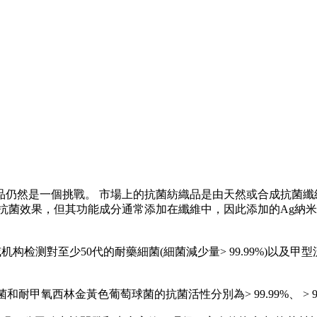
仍然是一個挑戰。 市場上的抗菌紡織品是由天然或合成抗菌纖
抗菌效果，但其功能成分通常添加在纖維中，因此添加的Ag納米
测對至少50代的耐藥細菌(細菌減少量> 99.99%)以及甲型流感病毒
林金黃色葡萄球菌的抗菌活性分別為> 99.99%、 > 99.99%、 