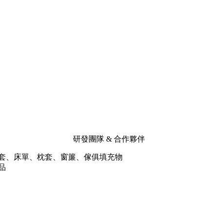
研發團隊 & 合作夥伴
被套、床單、枕套、窗簾、傢俱填充物
品