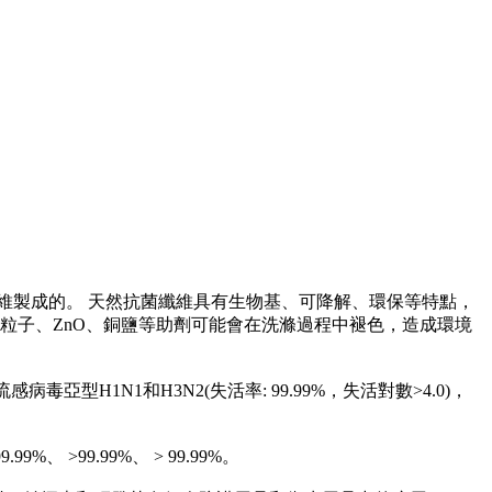
維製成的。 天然抗菌纖維具有生物基、可降解、環保等特點，
粒子、ZnO、銅鹽等助劑可能會在洗滌過程中褪色，造成環境
亞型H1N1和H3N2(失活率: 99.99%，失活對數>4.0)，
>99.99%、 > 99.99%。