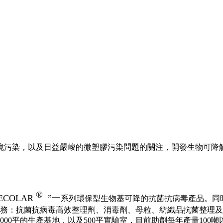
境污染，以及日益嚴峻的微塑膠污染問題的關注，開發生物可降解
®
ECOLAR
”一
系列環保型生物基可降的抗菌抗病毒產品。同
服務：抗菌抗病毒高效整理劑、消毒劑、母粒、紡織品抗菌整理
00平的生產基地，以及500平實驗室，目前助劑每年產量100噸